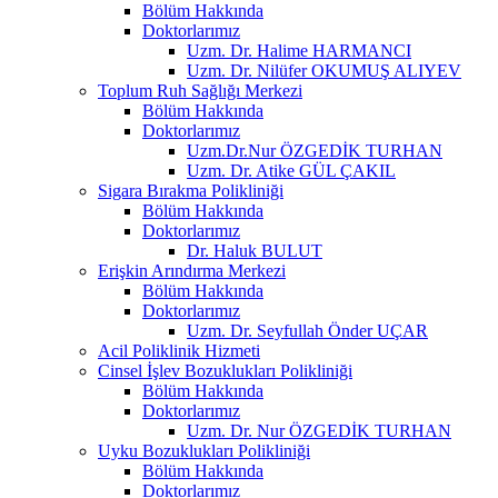
Bölüm Hakkında
Doktorlarımız
Uzm. Dr. Halime HARMANCI
Uzm. Dr. Nilüfer OKUMUŞ ALIYEV
Toplum Ruh Sağlığı Merkezi
Bölüm Hakkında
Doktorlarımız
Uzm.Dr.Nur ÖZGEDİK TURHAN
Uzm. Dr. Atike GÜL ÇAKIL
Sigara Bırakma Polikliniği
Bölüm Hakkında
Doktorlarımız
Dr. Haluk BULUT
Erişkin Arındırma Merkezi
Bölüm Hakkında
Doktorlarımız
Uzm. Dr. Seyfullah Önder UÇAR
Acil Poliklinik Hizmeti
Cinsel İşlev Bozuklukları Polikliniği
Bölüm Hakkında
Doktorlarımız
Uzm. Dr. Nur ÖZGEDİK TURHAN
Uyku Bozuklukları Polikliniği
Bölüm Hakkında
Doktorlarımız