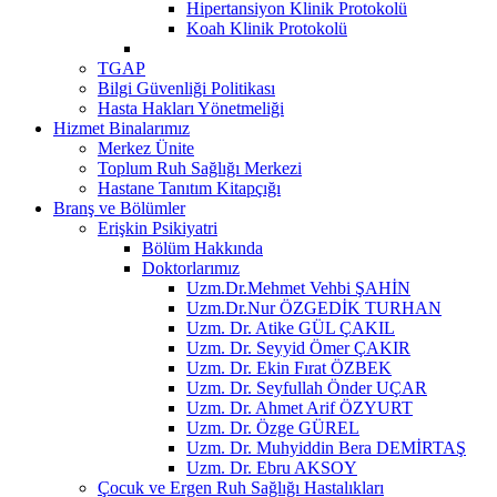
Hipertansiyon Klinik Protokolü
Koah Klinik Protokolü
TGAP
Bilgi Güvenliği Politikası
Hasta Hakları Yönetmeliği
Hizmet Binalarımız
Merkez Ünite
Toplum Ruh Sağlığı Merkezi
Hastane Tanıtım Kitapçığı
Branş ve Bölümler
Erişkin Psikiyatri
Bölüm Hakkında
Doktorlarımız
Uzm.Dr.Mehmet Vehbi ŞAHİN
Uzm.Dr.Nur ÖZGEDİK TURHAN
Uzm. Dr. Atike GÜL ÇAKIL
Uzm. Dr. Seyyid Ömer ÇAKIR
Uzm. Dr. Ekin Fırat ÖZBEK
Uzm. Dr. Seyfullah Önder UÇAR
Uzm. Dr. Ahmet Arif ÖZYURT
Uzm. Dr. Özge GÜREL
Uzm. Dr. Muhyiddin Bera DEMİRTAŞ
Uzm. Dr. Ebru AKSOY
Çocuk ve Ergen Ruh Sağlığı Hastalıkları