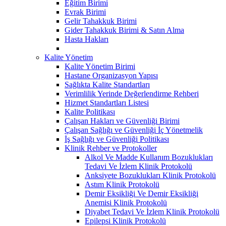
Eğitim Birimi
Evrak Birimi
Gelir Tahakkuk Birimi
Gider Tahakkuk Birimi & Satın Alma
Hasta Hakları
Kalite Yönetim
Kalite Yönetim Birimi
Hastane Organizasyon Yapısı
Sağlıkta Kalite Standartları
Verimlilik Yerinde Değerlendirme Rehberi
Hizmet Standartları Listesi
Kalite Politikası
Çalışan Hakları ve Güvenliği Birimi
Çalışan Sağlığı ve Güvenliği İç Yönetmelik
İş Sağlığı ve Güvenliği Politikası
Klinik Rehber ve Protokoller
Alkol Ve Madde Kullanım Bozuklukları
Tedavi Ve İzlem Klinik Protokolü
Anksiyete Bozuklukları Klinik Protokolü
Astım Klinik Protokolü
Demir Eksikliği Ve Demir Eksikliği
Anemisi Klinik Protokolü
Diyabet Tedavi Ve İzlem Klinik Protokolü
Epilepsi Klinik Protokolü