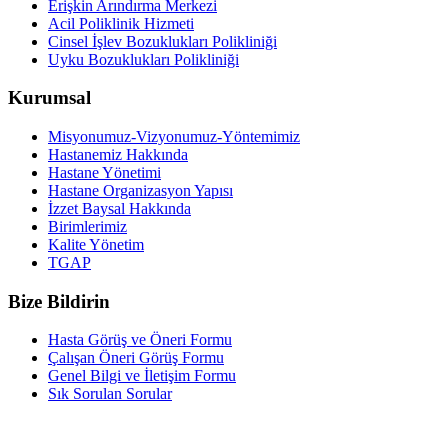
Erişkin Arındırma Merkezi
Acil Poliklinik Hizmeti
Cinsel İşlev Bozuklukları Polikliniği
Uyku Bozuklukları Polikliniği
Kurumsal
Misyonumuz-Vizyonumuz-Yöntemimiz
Hastanemiz Hakkında
Hastane Yönetimi
Hastane Organizasyon Yapısı
İzzet Baysal Hakkında
Birimlerimiz
Kalite Yönetim
TGAP
Bize Bildirin
Hasta Görüş ve Öneri Formu
Çalışan Öneri Görüş Formu
Genel Bilgi ve İletişim Formu
Sık Sorulan Sorular