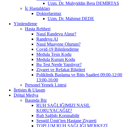
Uzm. Dr. Muhyiddin Bera DEMİRTAŞ
İç Hastalıkları
Doktorlarımız
Uzm. Dr. Mahmut DEDE
Yönlendirme
Hasta Rehberi
Nasıl Randevu Alınır?
Randevu Al
Nasıl Muayene Olurum?
Covid-19 Bilgilendirme
Medula Tesis Kodu
Medula Kurum Kodu
Bu Test Nerde Yapılıyor?
Ziyaret ve Refakat Bilgileri
Poliklinik Başlama ve Bitiş Saatleri 09:00-12:00
13:00-16:00
Personel Yemek Listesi
İletişim & Ulaşım
Dijital Medya
Basında Biz
RUH SAĞLIĞIMIZI NASIL
KORUYACAĞIZ?
Ruh Sağlığı Korunabilir
Şengül Ümit’ten Hastane Ziyareti
TOPLUM RUH SAĞLIĞI MERKEZİ