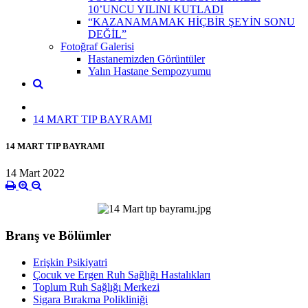
10’UNCU YILINI KUTLADI
“KAZANAMAMAK HİÇBİR ŞEYİN SONU
DEĞİL”
Fotoğraf Galerisi
Hastanemizden Görüntüler
Yalın Hastane Sempozyumu
14 MART TIP BAYRAMI
14 MART TIP BAYRAMI
14 Mart 2022
Branş ve Bölümler
Erişkin Psikiyatri
Çocuk ve Ergen Ruh Sağlığı Hastalıkları
Toplum Ruh Sağlığı Merkezi
Sigara Bırakma Polikliniği