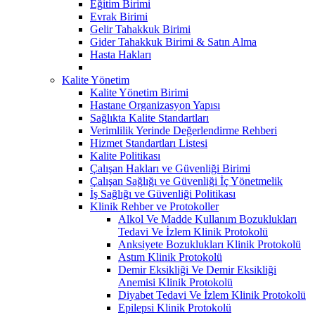
Eğitim Birimi
Evrak Birimi
Gelir Tahakkuk Birimi
Gider Tahakkuk Birimi & Satın Alma
Hasta Hakları
Kalite Yönetim
Kalite Yönetim Birimi
Hastane Organizasyon Yapısı
Sağlıkta Kalite Standartları
Verimlilik Yerinde Değerlendirme Rehberi
Hizmet Standartları Listesi
Kalite Politikası
Çalışan Hakları ve Güvenliği Birimi
Çalışan Sağlığı ve Güvenliği İç Yönetmelik
İş Sağlığı ve Güvenliği Politikası
Klinik Rehber ve Protokoller
Alkol Ve Madde Kullanım Bozuklukları
Tedavi Ve İzlem Klinik Protokolü
Anksiyete Bozuklukları Klinik Protokolü
Astım Klinik Protokolü
Demir Eksikliği Ve Demir Eksikliği
Anemisi Klinik Protokolü
Diyabet Tedavi Ve İzlem Klinik Protokolü
Epilepsi Klinik Protokolü