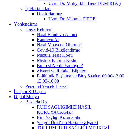
Uzm. Dr. Muhyiddin Bera DEMİRTAŞ
İç Hastalıkları
Doktorlarımız
Uzm. Dr. Mahmut DEDE
Yönlendirme
Hasta Rehberi
Nasıl Randevu Alınır?
Randevu Al
Nasıl Muayene Olurum?
Covid-19 Bilgilendirme
Medula Tesis Kodu
Medula Kurum Kodu
Bu Test Nerde Yapılıyor?
Ziyaret ve Refakat Bilgileri
Poliklinik Başlama ve Bitiş Saatleri 09:00-12:00
13:00-16:00
Personel Yemek Listesi
İletişim & Ulaşım
Dijital Medya
Basında Biz
RUH SAĞLIĞIMIZI NASIL
KORUYACAĞIZ?
Ruh Sağlığı Korunabilir
Şengül Ümit’ten Hastane Ziyareti
TOPLUM RUH SAĞLIĞI MERKEZİ