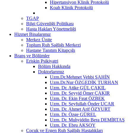
Hipertansiyon Klinik Protokolü
Koah Klinik Protokolü
TGAP
Bilgi Güvenliği Politikası
Hasta Hakları Yönetmeliği
Hizmet Binalarımız
Merkez Ünite
Toplum Ruh Sağlığı Merkezi
Hastane Tanıtım Kitapçığı
Branş ve Bölümler
Erişkin Psikiyatri
Bölüm Hakkında
Doktorlarımız
Uzm.Dr.Mehmet Vehbi ŞAHİN
Uzm.Dr.Nur ÖZGEDİK TURHAN
Uzm. Dr. Atike GÜL ÇAKIL
Uzm. Dr. Seyyid Ömer ÇAKIR
Uzm. Dr. Ekin Fırat ÖZBEK
Uzm. Dr. Seyfullah Önder UÇAR
Uzm. Dr. Ahmet Arif ÖZYURT
Uzm. Dr. Özge GÜREL
Uzm. Dr. Muhyiddin Bera DEMİRTAŞ
Uzm. Dr. Ebru AKSOY
Çocuk ve Ergen Ruh Sağlığı Hastalıkları