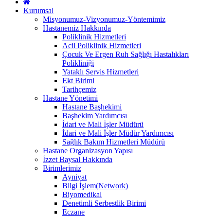
Kurumsal
Misyonumuz-Vizyonumuz-Yöntemimiz
Hastanemiz Hakkında
Poliklinik Hizmetleri
Acil Poliklinik Hizmetleri
Çocuk Ve Ergen Ruh Sağlığı Hastalıkları
Polikliniği
Yataklı Servis Hizmetleri
Ekt Birimi
Tarihçemiz
Hastane Yönetimi
Hastane Başhekimi
Başhekim Yardımcısı
İdari ve Mali İşler Müdürü
İdari ve Mali İşler Müdür Yardımcısı
Sağlık Bakım Hizmetleri Müdürü
Hastane Organizasyon Yapısı
İzzet Baysal Hakkında
Birimlerimiz
Ayniyat
Bilgi İşlem(Network)
Biyomedikal
Denetimli Serbestlik Birimi
Eczane