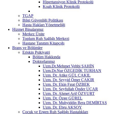
Hipertansiyon Klinik Protokolü
Koah Klinik Protokolü
TGAP
Bilgi Güvenliği Politikası
Hasta Hakları Yönetmeliği
Hizmet Binalarımız
Merkez Ünite
Toplum Ruh Sağlığı Merkezi
Hastane Tanıtım Kitapçığı
Branş ve Bölümler
Erişkin Psikiyatri
Bölüm Hakkında
Doktorlarımız
Uzm.Dr.Mehmet Vehbi ŞAHİN
Uzm.Dr.Nur ÖZGEDİK TURHAN
Uzm. Dr. Atike GÜL ÇAKIL
Uzm. Dr. Seyyid Ömer ÇAKIR
Uzm. Dr. Ekin Fırat ÖZBEK
Uzm. Dr. Seyfullah Önder UÇAR
Uzm. Dr. Ahmet Arif ÖZYURT
Uzm. Dr. Özge GÜREL
Uzm. Dr. Muhyiddin Bera DEMİRTAŞ
Uzm. Dr. Ebru AKSOY
Çocuk ve Ergen Ruh Sağlığı Hastalıkları