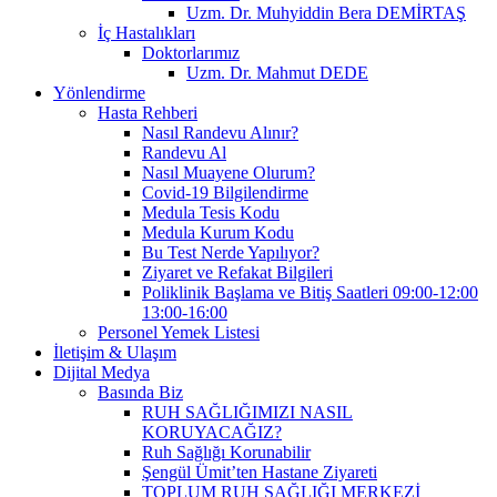
Uzm. Dr. Muhyiddin Bera DEMİRTAŞ
İç Hastalıkları
Doktorlarımız
Uzm. Dr. Mahmut DEDE
Yönlendirme
Hasta Rehberi
Nasıl Randevu Alınır?
Randevu Al
Nasıl Muayene Olurum?
Covid-19 Bilgilendirme
Medula Tesis Kodu
Medula Kurum Kodu
Bu Test Nerde Yapılıyor?
Ziyaret ve Refakat Bilgileri
Poliklinik Başlama ve Bitiş Saatleri 09:00-12:00
13:00-16:00
Personel Yemek Listesi
İletişim & Ulaşım
Dijital Medya
Basında Biz
RUH SAĞLIĞIMIZI NASIL
KORUYACAĞIZ?
Ruh Sağlığı Korunabilir
Şengül Ümit’ten Hastane Ziyareti
TOPLUM RUH SAĞLIĞI MERKEZİ