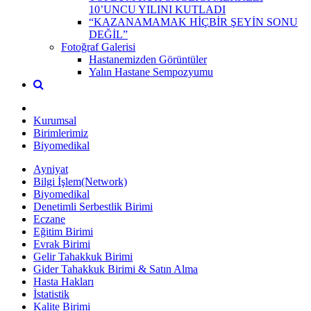
10’UNCU YILINI KUTLADI
“KAZANAMAMAK HİÇBİR ŞEYİN SONU
DEĞİL”
Fotoğraf Galerisi
Hastanemizden Görüntüler
Yalın Hastane Sempozyumu
Kurumsal
Birimlerimiz
Biyomedikal
Ayniyat
Bilgi İşlem(Network)
Biyomedikal
Denetimli Serbestlik Birimi
Eczane
Eğitim Birimi
Evrak Birimi
Gelir Tahakkuk Birimi
Gider Tahakkuk Birimi & Satın Alma
Hasta Hakları
İstatistik
Kalite Birimi