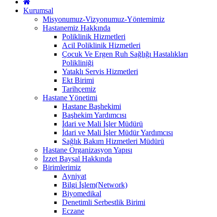
Kurumsal
Misyonumuz-Vizyonumuz-Yöntemimiz
Hastanemiz Hakkında
Poliklinik Hizmetleri
Acil Poliklinik Hizmetleri
Çocuk Ve Ergen Ruh Sağlığı Hastalıkları
Polikliniği
Yataklı Servis Hizmetleri
Ekt Birimi
Tarihçemiz
Hastane Yönetimi
Hastane Başhekimi
Başhekim Yardımcısı
İdari ve Mali İşler Müdürü
İdari ve Mali İşler Müdür Yardımcısı
Sağlık Bakım Hizmetleri Müdürü
Hastane Organizasyon Yapısı
İzzet Baysal Hakkında
Birimlerimiz
Ayniyat
Bilgi İşlem(Network)
Biyomedikal
Denetimli Serbestlik Birimi
Eczane