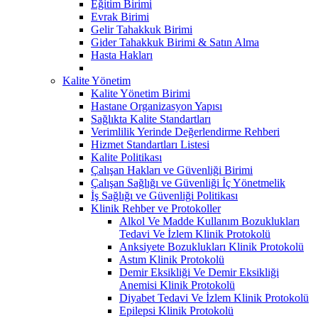
Eğitim Birimi
Evrak Birimi
Gelir Tahakkuk Birimi
Gider Tahakkuk Birimi & Satın Alma
Hasta Hakları
Kalite Yönetim
Kalite Yönetim Birimi
Hastane Organizasyon Yapısı
Sağlıkta Kalite Standartları
Verimlilik Yerinde Değerlendirme Rehberi
Hizmet Standartları Listesi
Kalite Politikası
Çalışan Hakları ve Güvenliği Birimi
Çalışan Sağlığı ve Güvenliği İç Yönetmelik
İş Sağlığı ve Güvenliği Politikası
Klinik Rehber ve Protokoller
Alkol Ve Madde Kullanım Bozuklukları
Tedavi Ve İzlem Klinik Protokolü
Anksiyete Bozuklukları Klinik Protokolü
Astım Klinik Protokolü
Demir Eksikliği Ve Demir Eksikliği
Anemisi Klinik Protokolü
Diyabet Tedavi Ve İzlem Klinik Protokolü
Epilepsi Klinik Protokolü