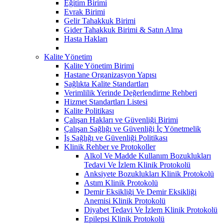
Eğitim Birimi
Evrak Birimi
Gelir Tahakkuk Birimi
Gider Tahakkuk Birimi & Satın Alma
Hasta Hakları
Kalite Yönetim
Kalite Yönetim Birimi
Hastane Organizasyon Yapısı
Sağlıkta Kalite Standartları
Verimlilik Yerinde Değerlendirme Rehberi
Hizmet Standartları Listesi
Kalite Politikası
Çalışan Hakları ve Güvenliği Birimi
Çalışan Sağlığı ve Güvenliği İç Yönetmelik
İş Sağlığı ve Güvenliği Politikası
Klinik Rehber ve Protokoller
Alkol Ve Madde Kullanım Bozuklukları
Tedavi Ve İzlem Klinik Protokolü
Anksiyete Bozuklukları Klinik Protokolü
Astım Klinik Protokolü
Demir Eksikliği Ve Demir Eksikliği
Anemisi Klinik Protokolü
Diyabet Tedavi Ve İzlem Klinik Protokolü
Epilepsi Klinik Protokolü