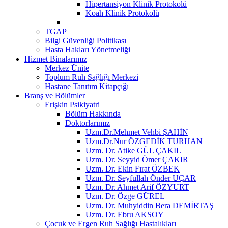
Hipertansiyon Klinik Protokolü
Koah Klinik Protokolü
TGAP
Bilgi Güvenliği Politikası
Hasta Hakları Yönetmeliği
Hizmet Binalarımız
Merkez Ünite
Toplum Ruh Sağlığı Merkezi
Hastane Tanıtım Kitapçığı
Branş ve Bölümler
Erişkin Psikiyatri
Bölüm Hakkında
Doktorlarımız
Uzm.Dr.Mehmet Vehbi ŞAHİN
Uzm.Dr.Nur ÖZGEDİK TURHAN
Uzm. Dr. Atike GÜL ÇAKIL
Uzm. Dr. Seyyid Ömer ÇAKIR
Uzm. Dr. Ekin Fırat ÖZBEK
Uzm. Dr. Seyfullah Önder UÇAR
Uzm. Dr. Ahmet Arif ÖZYURT
Uzm. Dr. Özge GÜREL
Uzm. Dr. Muhyiddin Bera DEMİRTAŞ
Uzm. Dr. Ebru AKSOY
Çocuk ve Ergen Ruh Sağlığı Hastalıkları