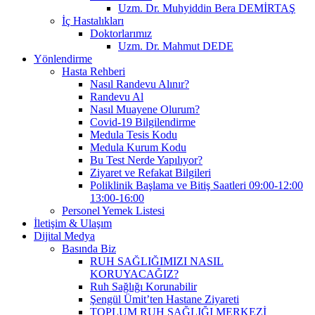
Uzm. Dr. Muhyiddin Bera DEMİRTAŞ
İç Hastalıkları
Doktorlarımız
Uzm. Dr. Mahmut DEDE
Yönlendirme
Hasta Rehberi
Nasıl Randevu Alınır?
Randevu Al
Nasıl Muayene Olurum?
Covid-19 Bilgilendirme
Medula Tesis Kodu
Medula Kurum Kodu
Bu Test Nerde Yapılıyor?
Ziyaret ve Refakat Bilgileri
Poliklinik Başlama ve Bitiş Saatleri 09:00-12:00
13:00-16:00
Personel Yemek Listesi
İletişim & Ulaşım
Dijital Medya
Basında Biz
RUH SAĞLIĞIMIZI NASIL
KORUYACAĞIZ?
Ruh Sağlığı Korunabilir
Şengül Ümit’ten Hastane Ziyareti
TOPLUM RUH SAĞLIĞI MERKEZİ