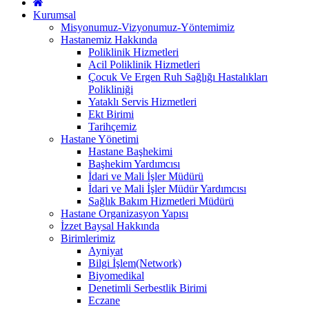
Kurumsal
Misyonumuz-Vizyonumuz-Yöntemimiz
Hastanemiz Hakkında
Poliklinik Hizmetleri
Acil Poliklinik Hizmetleri
Çocuk Ve Ergen Ruh Sağlığı Hastalıkları
Polikliniği
Yataklı Servis Hizmetleri
Ekt Birimi
Tarihçemiz
Hastane Yönetimi
Hastane Başhekimi
Başhekim Yardımcısı
İdari ve Mali İşler Müdürü
İdari ve Mali İşler Müdür Yardımcısı
Sağlık Bakım Hizmetleri Müdürü
Hastane Organizasyon Yapısı
İzzet Baysal Hakkında
Birimlerimiz
Ayniyat
Bilgi İşlem(Network)
Biyomedikal
Denetimli Serbestlik Birimi
Eczane