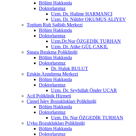
Bölüm Hakkında
Doktorlarımız
Uzm. Dr. Halime HARMANCI
Uzm. Dr. Nilüfer OKUMUŞ ALIYEV
Toplum Ruh Sağlığı Merkezi
Bölüm Hakkında
Doktorlarımız
Uzm.Dr.Nur ÖZGEDİK TURHAN
Uzm. Dr. Atike GÜL ÇAKIL
Sigara Bırakma Polikliniği
Bölüm Hakkında
Doktorlarımız
Dr. Haluk BULUT
Erişkin Arındırma Merkezi
Bölüm Hakkında
Doktorlarımız
Uzm. Dr. Seyfullah Önder UÇAR
Acil Poliklinik Hizmeti
Cinsel İşlev Bozuklukları Polikliniği
Bölüm Hakkında
Doktorlarımız
Uzm. Dr. Nur ÖZGEDİK TURHAN
Uyku Bozuklukları Polikliniği
Bölüm Hakkında
Doktorlarımız