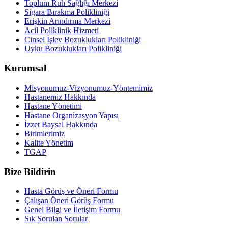
Toplum Ruh Sağlığı Merkezi
Sigara Bırakma Polikliniği
Erişkin Arındırma Merkezi
Acil Poliklinik Hizmeti
Cinsel İşlev Bozuklukları Polikliniği
Uyku Bozuklukları Polikliniği
Kurumsal
Misyonumuz-Vizyonumuz-Yöntemimiz
Hastanemiz Hakkında
Hastane Yönetimi
Hastane Organizasyon Yapısı
İzzet Baysal Hakkında
Birimlerimiz
Kalite Yönetim
TGAP
Bize Bildirin
Hasta Görüş ve Öneri Formu
Çalışan Öneri Görüş Formu
Genel Bilgi ve İletişim Formu
Sık Sorulan Sorular