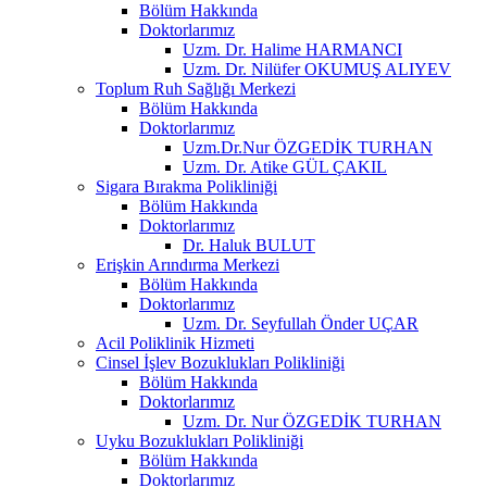
Bölüm Hakkında
Doktorlarımız
Uzm. Dr. Halime HARMANCI
Uzm. Dr. Nilüfer OKUMUŞ ALIYEV
Toplum Ruh Sağlığı Merkezi
Bölüm Hakkında
Doktorlarımız
Uzm.Dr.Nur ÖZGEDİK TURHAN
Uzm. Dr. Atike GÜL ÇAKIL
Sigara Bırakma Polikliniği
Bölüm Hakkında
Doktorlarımız
Dr. Haluk BULUT
Erişkin Arındırma Merkezi
Bölüm Hakkında
Doktorlarımız
Uzm. Dr. Seyfullah Önder UÇAR
Acil Poliklinik Hizmeti
Cinsel İşlev Bozuklukları Polikliniği
Bölüm Hakkında
Doktorlarımız
Uzm. Dr. Nur ÖZGEDİK TURHAN
Uyku Bozuklukları Polikliniği
Bölüm Hakkında
Doktorlarımız