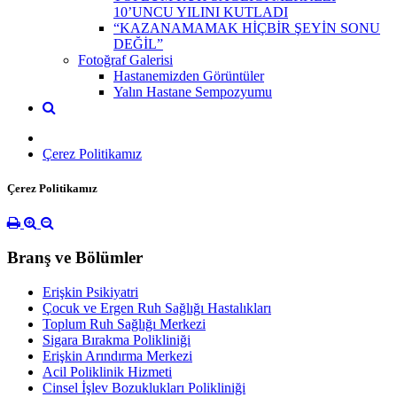
10’UNCU YILINI KUTLADI
“KAZANAMAMAK HİÇBİR ŞEYİN SONU
DEĞİL”
Fotoğraf Galerisi
Hastanemizden Görüntüler
Yalın Hastane Sempozyumu
Çerez Politikamız
Çerez Politikamız
Branş ve Bölümler
Erişkin Psikiyatri
Çocuk ve Ergen Ruh Sağlığı Hastalıkları
Toplum Ruh Sağlığı Merkezi
Sigara Bırakma Polikliniği
Erişkin Arındırma Merkezi
Acil Poliklinik Hizmeti
Cinsel İşlev Bozuklukları Polikliniği