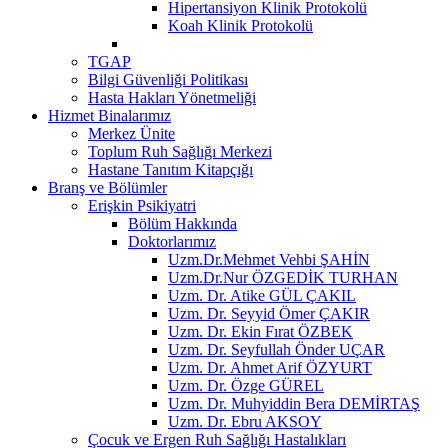
Hipertansiyon Klinik Protokolü
Koah Klinik Protokolü
TGAP
Bilgi Güvenliği Politikası
Hasta Hakları Yönetmeliği
Hizmet Binalarımız
Merkez Ünite
Toplum Ruh Sağlığı Merkezi
Hastane Tanıtım Kitapçığı
Branş ve Bölümler
Erişkin Psikiyatri
Bölüm Hakkında
Doktorlarımız
Uzm.Dr.Mehmet Vehbi ŞAHİN
Uzm.Dr.Nur ÖZGEDİK TURHAN
Uzm. Dr. Atike GÜL ÇAKIL
Uzm. Dr. Seyyid Ömer ÇAKIR
Uzm. Dr. Ekin Fırat ÖZBEK
Uzm. Dr. Seyfullah Önder UÇAR
Uzm. Dr. Ahmet Arif ÖZYURT
Uzm. Dr. Özge GÜREL
Uzm. Dr. Muhyiddin Bera DEMİRTAŞ
Uzm. Dr. Ebru AKSOY
Çocuk ve Ergen Ruh Sağlığı Hastalıkları