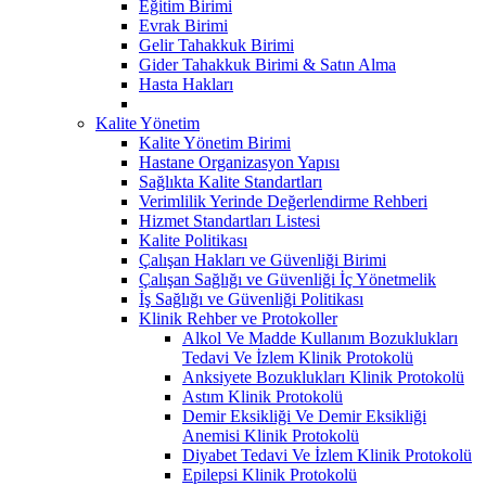
Eğitim Birimi
Evrak Birimi
Gelir Tahakkuk Birimi
Gider Tahakkuk Birimi & Satın Alma
Hasta Hakları
Kalite Yönetim
Kalite Yönetim Birimi
Hastane Organizasyon Yapısı
Sağlıkta Kalite Standartları
Verimlilik Yerinde Değerlendirme Rehberi
Hizmet Standartları Listesi
Kalite Politikası
Çalışan Hakları ve Güvenliği Birimi
Çalışan Sağlığı ve Güvenliği İç Yönetmelik
İş Sağlığı ve Güvenliği Politikası
Klinik Rehber ve Protokoller
Alkol Ve Madde Kullanım Bozuklukları
Tedavi Ve İzlem Klinik Protokolü
Anksiyete Bozuklukları Klinik Protokolü
Astım Klinik Protokolü
Demir Eksikliği Ve Demir Eksikliği
Anemisi Klinik Protokolü
Diyabet Tedavi Ve İzlem Klinik Protokolü
Epilepsi Klinik Protokolü