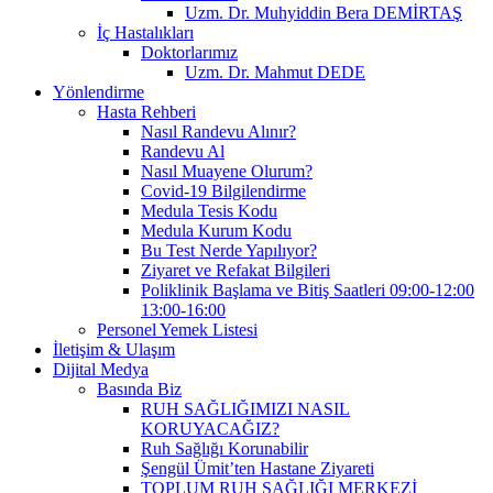
Uzm. Dr. Muhyiddin Bera DEMİRTAŞ
İç Hastalıkları
Doktorlarımız
Uzm. Dr. Mahmut DEDE
Yönlendirme
Hasta Rehberi
Nasıl Randevu Alınır?
Randevu Al
Nasıl Muayene Olurum?
Covid-19 Bilgilendirme
Medula Tesis Kodu
Medula Kurum Kodu
Bu Test Nerde Yapılıyor?
Ziyaret ve Refakat Bilgileri
Poliklinik Başlama ve Bitiş Saatleri 09:00-12:00
13:00-16:00
Personel Yemek Listesi
İletişim & Ulaşım
Dijital Medya
Basında Biz
RUH SAĞLIĞIMIZI NASIL
KORUYACAĞIZ?
Ruh Sağlığı Korunabilir
Şengül Ümit’ten Hastane Ziyareti
TOPLUM RUH SAĞLIĞI MERKEZİ