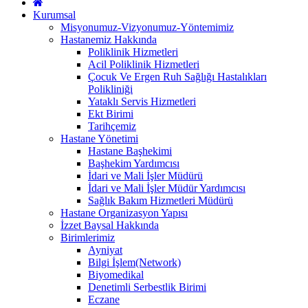
Kurumsal
Misyonumuz-Vizyonumuz-Yöntemimiz
Hastanemiz Hakkında
Poliklinik Hizmetleri
Acil Poliklinik Hizmetleri
Çocuk Ve Ergen Ruh Sağlığı Hastalıkları
Polikliniği
Yataklı Servis Hizmetleri
Ekt Birimi
Tarihçemiz
Hastane Yönetimi
Hastane Başhekimi
Başhekim Yardımcısı
İdari ve Mali İşler Müdürü
İdari ve Mali İşler Müdür Yardımcısı
Sağlık Bakım Hizmetleri Müdürü
Hastane Organizasyon Yapısı
İzzet Baysal Hakkında
Birimlerimiz
Ayniyat
Bilgi İşlem(Network)
Biyomedikal
Denetimli Serbestlik Birimi
Eczane