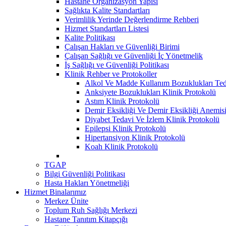
Hastane Organizasyon Yapısı
Sağlıkta Kalite Standartları
Verimlilik Yerinde Değerlendirme Rehberi
Hizmet Standartları Listesi
Kalite Politikası
Çalışan Hakları ve Güvenliği Birimi
Çalışan Sağlığı ve Güvenliği İç Yönetmelik
İş Sağlığı ve Güvenliği Politikası
Klinik Rehber ve Protokoller
Alkol Ve Madde Kullanım Bozuklukları Teda
Anksiyete Bozuklukları Klinik Protokolü
Astım Klinik Protokolü
Demir Eksikliği Ve Demir Eksikliği Anemisi
Diyabet Tedavi Ve İzlem Klinik Protokolü
Epilepsi Klinik Protokolü
Hipertansiyon Klinik Protokolü
Koah Klinik Protokolü
TGAP
Bilgi Güvenliği Politikası
Hasta Hakları Yönetmeliği
Hizmet Binalarımız
Merkez Ünite
Toplum Ruh Sağlığı Merkezi
Hastane Tanıtım Kitapçığı