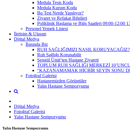
Medula Tesis Kodu
Medula Kurum Kodu
Bu Test Nerde Yapılıyor?
Ziyaret ve Refakat Bilgileri
Poliklinik Başlama ve Bitiş Saatleri 09:00-12:00 1
Personel Yemek Listesi
İletişim & Ulaşım
Dijital Medya
Basında Biz
RUH SAĞLIĞIMIZI NASIL KORUYACAĞIZ?
Ruh Sağlığı Korunabilir
Şengül Ümit’ten Hastane Ziyareti
TOPLUM RUH SAĞLIĞI MERKEZİ 10’UNCU
“KAZANAMAMAK HİÇBİR ŞEYİN SONU D
Fotoğraf Galerisi
Hastanemizden Görüntüler
Yalın Hastane Sempozyumu
Dijital Medya
Fotoğraf Galerisi
Yalın Hastane Sempozyumu
Yalın Hastane Sempozyumu