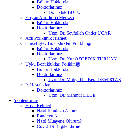
Bölüm Hakkında
Doktorlarımız
Dr. Haluk BULUT
Erişkin Arındırma Merkezi
Bölüm Hakkında
Doktorlarımız
Uzm. Dr. Seyfullah Önder UÇAR
Acil Poliklinik Hizmeti
Cinsel İşlev Bozuklukları Polikliniği
Bölüm Hakkında
Doktorlarımız
Uzm. Dr. Nur ÖZGEDİK TURHAN
Uyku Bozuklukları Polikliniği
Bölüm Hakkında
Doktorlarımız
Uzm. Dr. Muhyiddin Bera DEMİRTAŞ
İç Hastalıkları
Doktorlarımız
Uzm. Dr. Mahmut DEDE
Yönlendirme
Hasta Rehberi
Nasıl Randevu Alınır?
Randevu Al
Nasıl Muayene Olurum?
Covid-19 Bilgilendirme