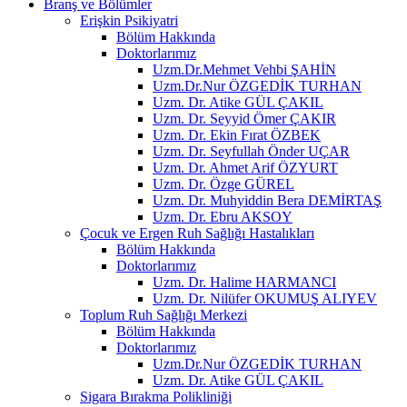
Branş ve Bölümler
Erişkin Psikiyatri
Bölüm Hakkında
Doktorlarımız
Uzm.Dr.Mehmet Vehbi ŞAHİN
Uzm.Dr.Nur ÖZGEDİK TURHAN
Uzm. Dr. Atike GÜL ÇAKIL
Uzm. Dr. Seyyid Ömer ÇAKIR
Uzm. Dr. Ekin Fırat ÖZBEK
Uzm. Dr. Seyfullah Önder UÇAR
Uzm. Dr. Ahmet Arif ÖZYURT
Uzm. Dr. Özge GÜREL
Uzm. Dr. Muhyiddin Bera DEMİRTAŞ
Uzm. Dr. Ebru AKSOY
Çocuk ve Ergen Ruh Sağlığı Hastalıkları
Bölüm Hakkında
Doktorlarımız
Uzm. Dr. Halime HARMANCI
Uzm. Dr. Nilüfer OKUMUŞ ALIYEV
Toplum Ruh Sağlığı Merkezi
Bölüm Hakkında
Doktorlarımız
Uzm.Dr.Nur ÖZGEDİK TURHAN
Uzm. Dr. Atike GÜL ÇAKIL
Sigara Bırakma Polikliniği