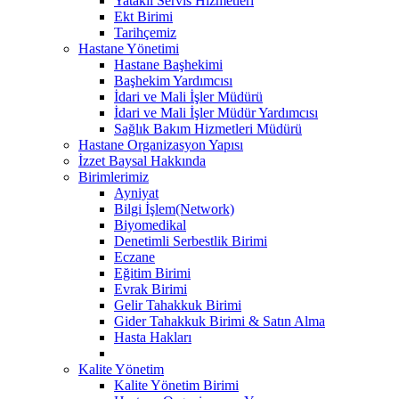
Yataklı Servis Hizmetleri
Ekt Birimi
Tarihçemiz
Hastane Yönetimi
Hastane Başhekimi
Başhekim Yardımcısı
İdari ve Mali İşler Müdürü
İdari ve Mali İşler Müdür Yardımcısı
Sağlık Bakım Hizmetleri Müdürü
Hastane Organizasyon Yapısı
İzzet Baysal Hakkında
Birimlerimiz
Ayniyat
Bilgi İşlem(Network)
Biyomedikal
Denetimli Serbestlik Birimi
Eczane
Eğitim Birimi
Evrak Birimi
Gelir Tahakkuk Birimi
Gider Tahakkuk Birimi & Satın Alma
Hasta Hakları
Kalite Yönetim
Kalite Yönetim Birimi