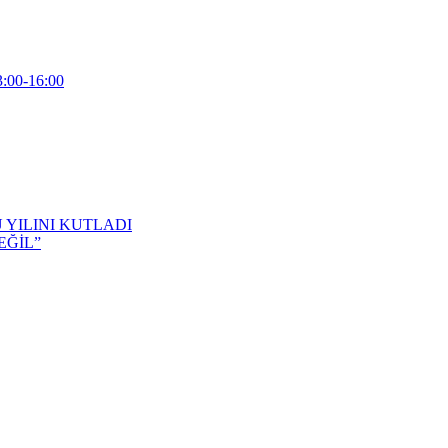
3:00-16:00
 YILINI KUTLADI
EĞİL”