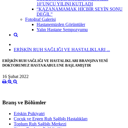
10’UNCU YILINI KUTLADI
“KAZANAMAMAK HİÇBİR ŞEYİN SONU
DEĞİL”
Fotoğraf Galerisi
Hastanemizden Görüntüler
Yalın Hastane Sempozyumu
ERİŞKİN RUH SAĞLIĞI VE HASTALIKLARI ...
ERİŞKİN RUH SAĞLIĞI VE HASTALIKLARI BRANŞINA YENİ
DOKTORUMUZ HASTA KABULUNE BAŞLAMIŞTIR
16 Şubat 2022
Branş ve Bölümler
Erişkin Psikiyatri
Çocuk ve Ergen Ruh Sağlığı Hastalıkları
Toplum Ruh Sağlığı Merkezi