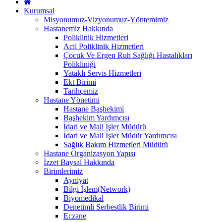
Kurumsal
Misyonumuz-Vizyonumuz-Yöntemimiz
Hastanemiz Hakkında
Poliklinik Hizmetleri
Acil Poliklinik Hizmetleri
Çocuk Ve Ergen Ruh Sağlığı Hastalıkları
Polikliniği
Yataklı Servis Hizmetleri
Ekt Birimi
Tarihçemiz
Hastane Yönetimi
Hastane Başhekimi
Başhekim Yardımcısı
İdari ve Mali İşler Müdürü
İdari ve Mali İşler Müdür Yardımcısı
Sağlık Bakım Hizmetleri Müdürü
Hastane Organizasyon Yapısı
İzzet Baysal Hakkında
Birimlerimiz
Ayniyat
Bilgi İşlem(Network)
Biyomedikal
Denetimli Serbestlik Birimi
Eczane