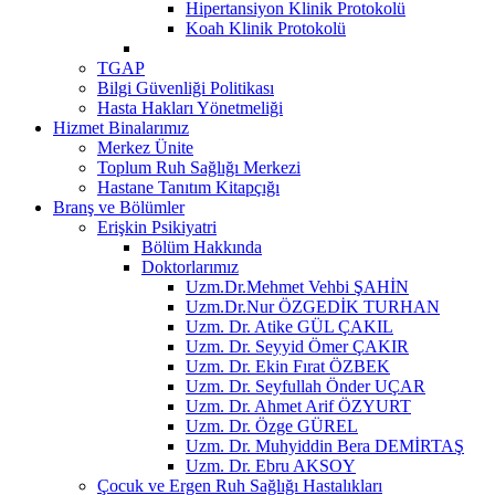
Hipertansiyon Klinik Protokolü
Koah Klinik Protokolü
TGAP
Bilgi Güvenliği Politikası
Hasta Hakları Yönetmeliği
Hizmet Binalarımız
Merkez Ünite
Toplum Ruh Sağlığı Merkezi
Hastane Tanıtım Kitapçığı
Branş ve Bölümler
Erişkin Psikiyatri
Bölüm Hakkında
Doktorlarımız
Uzm.Dr.Mehmet Vehbi ŞAHİN
Uzm.Dr.Nur ÖZGEDİK TURHAN
Uzm. Dr. Atike GÜL ÇAKIL
Uzm. Dr. Seyyid Ömer ÇAKIR
Uzm. Dr. Ekin Fırat ÖZBEK
Uzm. Dr. Seyfullah Önder UÇAR
Uzm. Dr. Ahmet Arif ÖZYURT
Uzm. Dr. Özge GÜREL
Uzm. Dr. Muhyiddin Bera DEMİRTAŞ
Uzm. Dr. Ebru AKSOY
Çocuk ve Ergen Ruh Sağlığı Hastalıkları