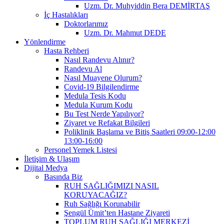
Uzm. Dr. Muhyiddin Bera DEMİRTAŞ
İç Hastalıkları
Doktorlarımız
Uzm. Dr. Mahmut DEDE
Yönlendirme
Hasta Rehberi
Nasıl Randevu Alınır?
Randevu Al
Nasıl Muayene Olurum?
Covid-19 Bilgilendirme
Medula Tesis Kodu
Medula Kurum Kodu
Bu Test Nerde Yapılıyor?
Ziyaret ve Refakat Bilgileri
Poliklinik Başlama ve Bitiş Saatleri 09:00-12:00
13:00-16:00
Personel Yemek Listesi
İletişim & Ulaşım
Dijital Medya
Basında Biz
RUH SAĞLIĞIMIZI NASIL
KORUYACAĞIZ?
Ruh Sağlığı Korunabilir
Şengül Ümit’ten Hastane Ziyareti
TOPLUM RUH SAĞLIĞI MERKEZİ