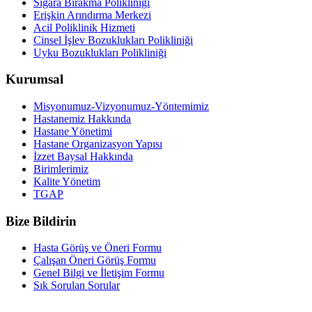
Sigara Bırakma Polikliniği
Erişkin Arındırma Merkezi
Acil Poliklinik Hizmeti
Cinsel İşlev Bozuklukları Polikliniği
Uyku Bozuklukları Polikliniği
Kurumsal
Misyonumuz-Vizyonumuz-Yöntemimiz
Hastanemiz Hakkında
Hastane Yönetimi
Hastane Organizasyon Yapısı
İzzet Baysal Hakkında
Birimlerimiz
Kalite Yönetim
TGAP
Bize Bildirin
Hasta Görüş ve Öneri Formu
Çalışan Öneri Görüş Formu
Genel Bilgi ve İletişim Formu
Sık Sorulan Sorular