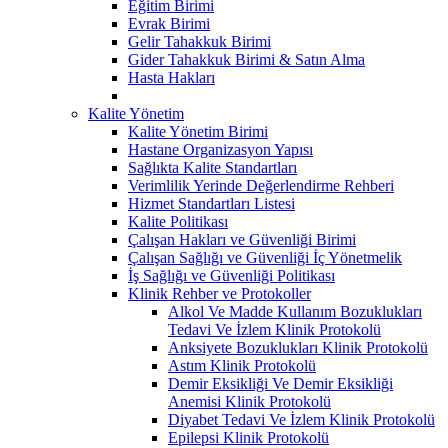
Eğitim Birimi
Evrak Birimi
Gelir Tahakkuk Birimi
Gider Tahakkuk Birimi & Satın Alma
Hasta Hakları
Kalite Yönetim
Kalite Yönetim Birimi
Hastane Organizasyon Yapısı
Sağlıkta Kalite Standartları
Verimlilik Yerinde Değerlendirme Rehberi
Hizmet Standartları Listesi
Kalite Politikası
Çalışan Hakları ve Güvenliği Birimi
Çalışan Sağlığı ve Güvenliği İç Yönetmelik
İş Sağlığı ve Güvenliği Politikası
Klinik Rehber ve Protokoller
Alkol Ve Madde Kullanım Bozuklukları
Tedavi Ve İzlem Klinik Protokolü
Anksiyete Bozuklukları Klinik Protokolü
Astım Klinik Protokolü
Demir Eksikliği Ve Demir Eksikliği
Anemisi Klinik Protokolü
Diyabet Tedavi Ve İzlem Klinik Protokolü
Epilepsi Klinik Protokolü