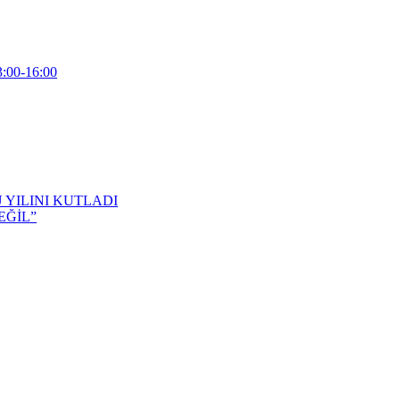
3:00-16:00
 YILINI KUTLADI
EĞİL”