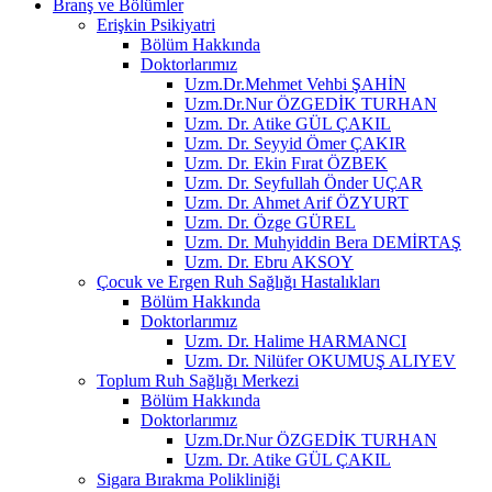
Branş ve Bölümler
Erişkin Psikiyatri
Bölüm Hakkında
Doktorlarımız
Uzm.Dr.Mehmet Vehbi ŞAHİN
Uzm.Dr.Nur ÖZGEDİK TURHAN
Uzm. Dr. Atike GÜL ÇAKIL
Uzm. Dr. Seyyid Ömer ÇAKIR
Uzm. Dr. Ekin Fırat ÖZBEK
Uzm. Dr. Seyfullah Önder UÇAR
Uzm. Dr. Ahmet Arif ÖZYURT
Uzm. Dr. Özge GÜREL
Uzm. Dr. Muhyiddin Bera DEMİRTAŞ
Uzm. Dr. Ebru AKSOY
Çocuk ve Ergen Ruh Sağlığı Hastalıkları
Bölüm Hakkında
Doktorlarımız
Uzm. Dr. Halime HARMANCI
Uzm. Dr. Nilüfer OKUMUŞ ALIYEV
Toplum Ruh Sağlığı Merkezi
Bölüm Hakkında
Doktorlarımız
Uzm.Dr.Nur ÖZGEDİK TURHAN
Uzm. Dr. Atike GÜL ÇAKIL
Sigara Bırakma Polikliniği