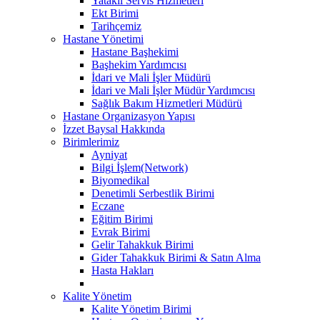
Yataklı Servis Hizmetleri
Ekt Birimi
Tarihçemiz
Hastane Yönetimi
Hastane Başhekimi
Başhekim Yardımcısı
İdari ve Mali İşler Müdürü
İdari ve Mali İşler Müdür Yardımcısı
Sağlık Bakım Hizmetleri Müdürü
Hastane Organizasyon Yapısı
İzzet Baysal Hakkında
Birimlerimiz
Ayniyat
Bilgi İşlem(Network)
Biyomedikal
Denetimli Serbestlik Birimi
Eczane
Eğitim Birimi
Evrak Birimi
Gelir Tahakkuk Birimi
Gider Tahakkuk Birimi & Satın Alma
Hasta Hakları
Kalite Yönetim
Kalite Yönetim Birimi