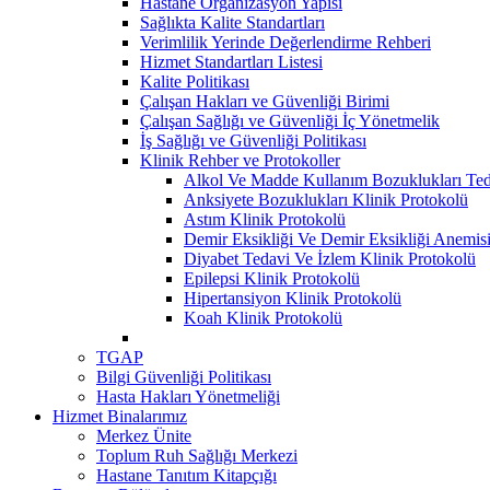
Hastane Organizasyon Yapısı
Sağlıkta Kalite Standartları
Verimlilik Yerinde Değerlendirme Rehberi
Hizmet Standartları Listesi
Kalite Politikası
Çalışan Hakları ve Güvenliği Birimi
Çalışan Sağlığı ve Güvenliği İç Yönetmelik
İş Sağlığı ve Güvenliği Politikası
Klinik Rehber ve Protokoller
Alkol Ve Madde Kullanım Bozuklukları Teda
Anksiyete Bozuklukları Klinik Protokolü
Astım Klinik Protokolü
Demir Eksikliği Ve Demir Eksikliği Anemisi
Diyabet Tedavi Ve İzlem Klinik Protokolü
Epilepsi Klinik Protokolü
Hipertansiyon Klinik Protokolü
Koah Klinik Protokolü
TGAP
Bilgi Güvenliği Politikası
Hasta Hakları Yönetmeliği
Hizmet Binalarımız
Merkez Ünite
Toplum Ruh Sağlığı Merkezi
Hastane Tanıtım Kitapçığı