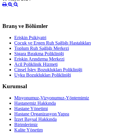
Branş ve Bölümler
Erişkin Psikiyatri
Çocuk ve Ergen Ruh Sağlığı Hastalıkları
Toplum Ruh Sağlığı Merkezi
Sigara Bırakma Polikliniği
Erişkin Arındırma Merkezi
Acil Poliklinik Hizmeti
Cinsel İşlev Bozuklukları Polikliniği
Uyku Bozuklukları Polikliniği
Kurumsal
Misyonumuz-Vizyonumuz-Yöntemimiz
Hastanemiz Hakkında
Hastane Yönetimi
Hastane Organizasyon Yapısı
İzzet Baysal Hakkında
Birimlerimiz
Kalite Yönetim