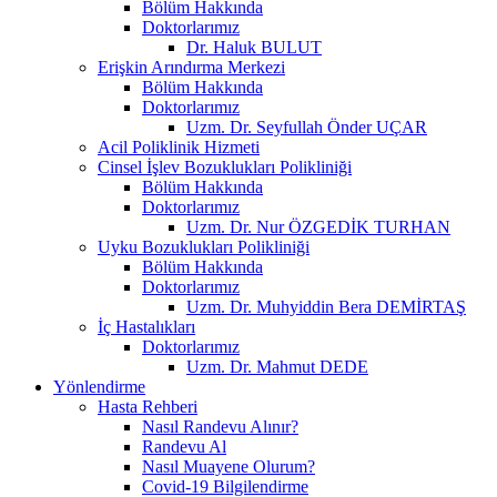
Bölüm Hakkında
Doktorlarımız
Dr. Haluk BULUT
Erişkin Arındırma Merkezi
Bölüm Hakkında
Doktorlarımız
Uzm. Dr. Seyfullah Önder UÇAR
Acil Poliklinik Hizmeti
Cinsel İşlev Bozuklukları Polikliniği
Bölüm Hakkında
Doktorlarımız
Uzm. Dr. Nur ÖZGEDİK TURHAN
Uyku Bozuklukları Polikliniği
Bölüm Hakkında
Doktorlarımız
Uzm. Dr. Muhyiddin Bera DEMİRTAŞ
İç Hastalıkları
Doktorlarımız
Uzm. Dr. Mahmut DEDE
Yönlendirme
Hasta Rehberi
Nasıl Randevu Alınır?
Randevu Al
Nasıl Muayene Olurum?
Covid-19 Bilgilendirme