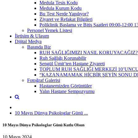
Medula Tesis Kodu
Medula Kurum Kodu
Bu Test Nerde Yapılıyor?
Ziyaret ve Refakat Bilgileri
Poliklinik Başlama ve Bitiş Saatleri 09:00-12:00 1
Personel Yemek Listesi
İletişim & Ulaşım
Dijital Medya
Basında Biz
RUH SAĞLIĞIMIZI NASIL KORUYACAĞIZ?
Ruh Sağlığı Korunabilir
Şengül Ümit’ten Hastane Ziyareti
TOPLUM RUH SAĞLIĞI MERKEZİ 10’UNCU
“KAZANAMAMAK HİÇBİR ŞEYİN SONU D
Fotoğraf Galerisi
Hastanemizden Görüntüler
Yalın Hastane Sempozyumu
10 Mayıs Dünya Psikologlar Günü ...
10 Mayıs Dünya Psikologlar Günü Kutlu Olsun
10 Mayıs 2024